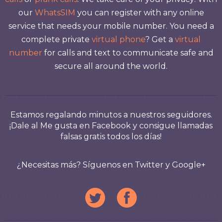
Spoofbox
Prank your friends with
spoof text messages
,
spoof
calls
or
prank calls
. We take care of your privacy! With
our
WhatsSIM
you can register with any online
service that needs your mobile number. You need a
complete private
virtual phone
? Get a
virtual
number
for calls and text to communicate safe and
secure all around the world.